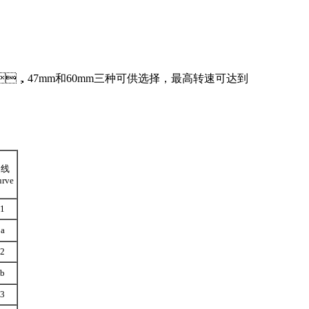
，47mm和60mm三种可供选择，最高转速可达到
曲线
urve
1
a
2
b
3