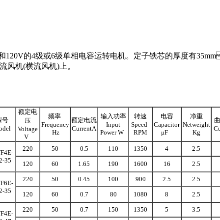
120V的4级或6级单相电容运转电机。定子铁芯的厚度有35mm
风机(横流风机)上。
额定电
频率
输入功率
转速
电容
净重
型号
额定电流
压
Frequency
Input
Speed
Capacitor
Netweight
del
CurrentA
C
Voltage
Hz
Power W
RPM
μF
Kg
V
220
50
0.5
110
1350
4
2.5
F4E-
2-35
120
60
1.65
190
1600
16
2.5
220
50
0.45
100
900
2.5
2.5
F6E-
2-35
120
60
0.7
80
1080
8
2.5
220
50
0.7
150
1350
5
3.5
F4E-