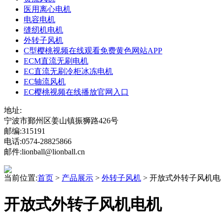
医用离心电机
电容电机
缝纫机电机
外转子风机
C型樱桃视频在线观看免费黄色网站APP
ECM直流无刷电机
EC直流无刷冷柜冰冻电机
EC轴流风机
EC樱桃视频在线播放官网入口
地址:
宁波市鄞州区姜山镇振狮路426号
邮编:315191
电话:0574-28825866
邮件:lionball@lionball.cn
当前位置:
首页
>
产品展示
>
外转子风机
> 开放式外转子风机
开放式外转子风机电机